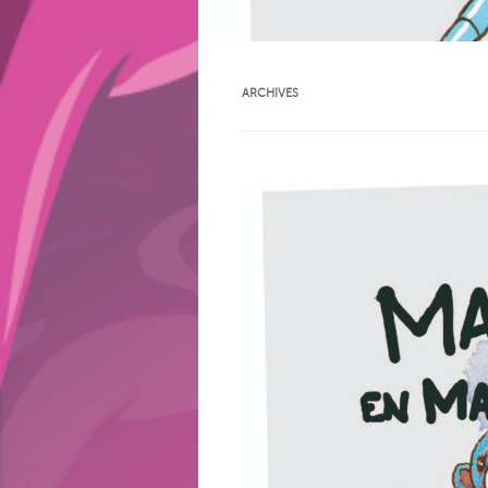
ARCHIVES