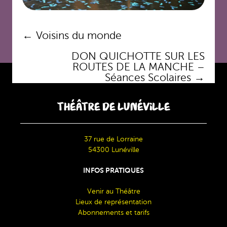
Navigation
←
Voisins du monde
des
DON QUICHOTTE SUR LES
articles
ROUTES DE LA MANCHE –
Séances Scolaires
→
THÉÂTRE DE LUNÉVILLE
37 rue de Lorraine
54300 Lunéville
INFOS PRATIQUES
Venir au Théâtre
Lieux de représentation
Abonnements et tarifs