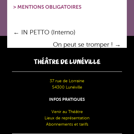
>
MENTIONS OBLIGATOIRES
Navigation
←
IN PETTO (Interno)
des
On peut se tromper !
→
articles
THÉÂTRE DE LUNÉVILLE
37 rue de Lorraine
54300 Lunéville
INFOS PRATIQUES
Venir au Théâtre
Lieux de représentation
Abonnements et tarifs