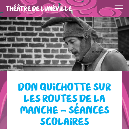
THÉÂTRE DE LUNÉVILLE
© ©Christian Prevost
DON QUICHOTTE SUR
LES ROUTES DE LA
MANCHE – SÉANCES
SCOLAIRES