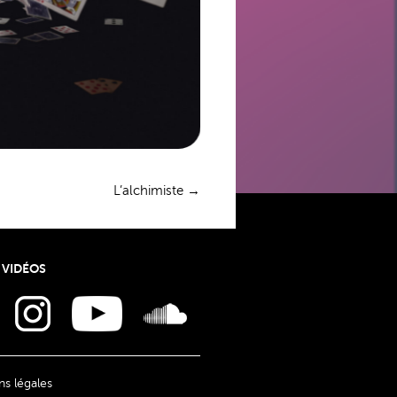
L’alchimiste
→
 VIDÉOS
s légales