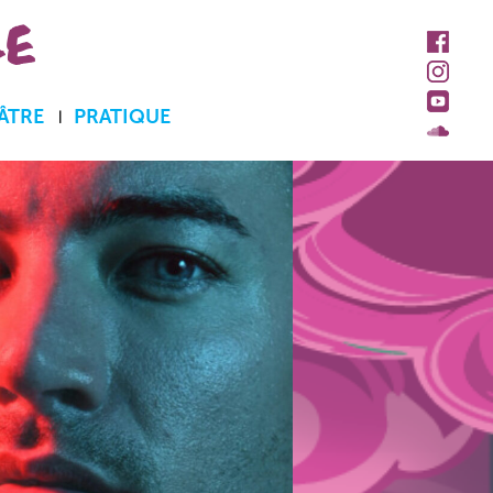
LE
ÂTRE
PRATIQUE
Accueil et billetterie
Abonnements et tarifs
Accès personne à
mobilité réduite
Contacts
Espace pro