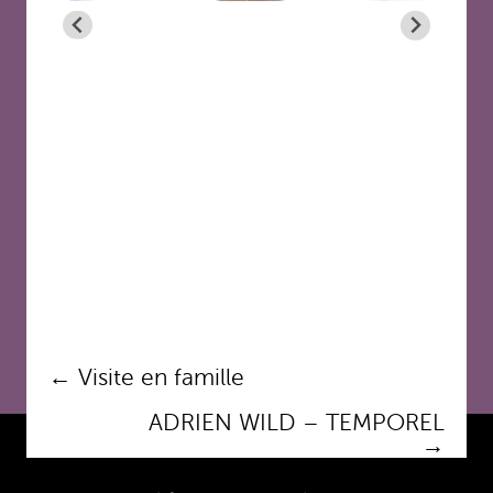
Navigation
←
Visite en famille
des
ADRIEN WILD – TEMPOREL
articles
→