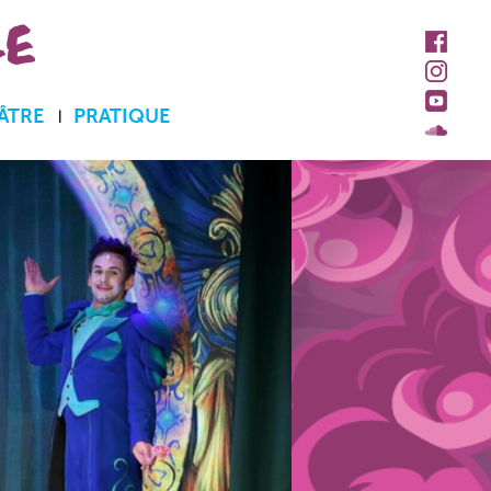
LE
ÂTRE
PRATIQUE
Accueil et billetterie
Abonnements et tarifs
Accès personne à
mobilité réduite
Contacts
Espace pro