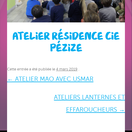
ATELIER RÉSIDENCE CIE
PÉZIZE
Cette entrée a été publiée le
4 mars 2019
.
Navigation
←
ATELIER MAO AVEC USMAR
des
ATELIERS LANTERNES ET
articles
EFFAROUCHEURS
→