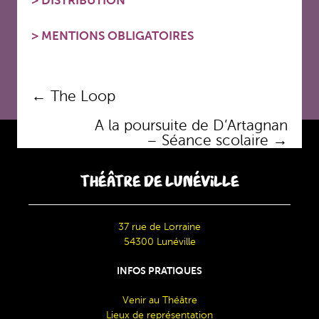
>
DISTRIBUTION
>
MENTIONS OBLIGATOIRES
Navigation
←
The Loop
des
A la poursuite de D’Artagnan
articles
– Séance scolaire
→
THÉÂTRE DE LUNÉVILLE
37 rue de Lorraine
54300 Lunéville
INFOS PRATIQUES
Venir au Théâtre
Lieux de représentation