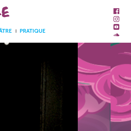
LE
ÂTRE
PRATIQUE
Accueil et billetterie
Abonnements et tarifs
Accès personne à
mobilité réduite
Contacts
Espace pro