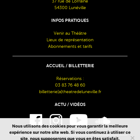
37 rue de Lorraine
54300 Lunéville
INFOS PRATIQUES
Venir au Théâtre
Lieux de représentation
Abonnements et tarifs
ACCUEIL / BILLETTERIE
Réservations :
03 83 76 48 60
billetterie[a]theatredeluneville.fr
ACTU / VIDÉOS
Nous utilisons des cookies pour vous garantir la meilleure
expérience sur notre site web. Si vous continuez à utiliser ce
site, nous supposerons que vous en êtes satisfait.