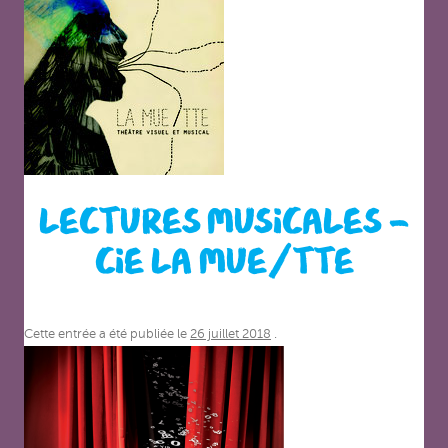
LECTURES MUSICALES –
CIE LA MUE/TTE
Cette entrée a été publiée le
26 juillet 2018
.