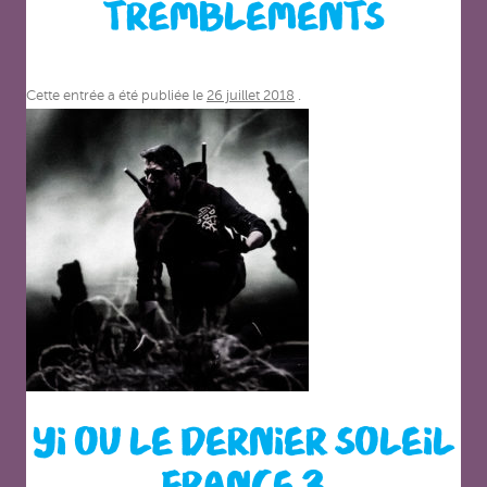
TREMBLEMENTS
Cette entrée a été publiée le
26 juillet 2018
.
YI OU LE DERNIER SOLEIL
FRANCE 3