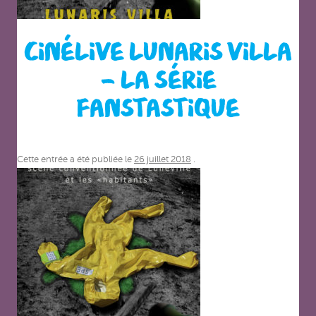
CINÉLIVE LUNARIS VILLA
– LA SÉRIE
FANSTASTIQUE
Cette entrée a été publiée le
26 juillet 2018
.