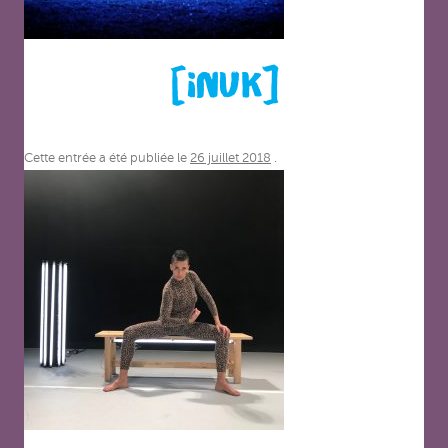
[INUK]
Cette entrée a été publiée le
26 juillet 2018
.