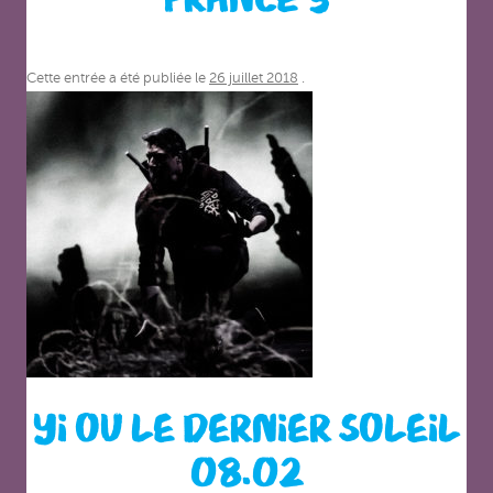
Cette entrée a été publiée le
26 juillet 2018
.
YI OU LE DERNIER SOLEIL
08.02