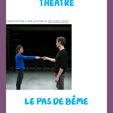
THÉÂTRE
Cette entrée a été publiée le
26 juillet 2018
.
LE PAS DE BÊME