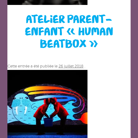
ATELIER PARENT-
ENFANT « HUMAN
BEATBOX »
Cette entrée a été publiée le
26 juillet 2018
.