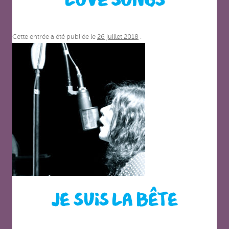
LOVE SONGS
Cette entrée a été publiée le
26 juillet 2018
.
JE SUIS LA BÊTE