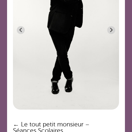
Navigation
←
Le tout petit monsieur –
des
Séances Scolaires