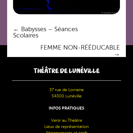
Navigation
←
Babysses – Séances
des
Scolaires
articles
FEMME NON-RÉÉDUCABLE
→
THÉÂTRE DE LUNÉVILLE
37 rue de Lorraine
54300 Lunéville
INFOS PRATIQUES
Venir au Théâtre
Lieux de représentation
Abonnements et tarifs