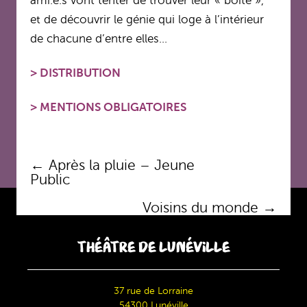
ami.e.s vont tenter de trouver leur « boite »,
et de découvrir le génie qui loge à l’intérieur
de chacune d’entre elles…
>
DISTRIBUTION
>
MENTIONS OBLIGATOIRES
Navigation
←
Après la pluie – Jeune
des
Public
articles
Voisins du monde
→
THÉÂTRE DE LUNÉVILLE
37 rue de Lorraine
54300 Lunéville