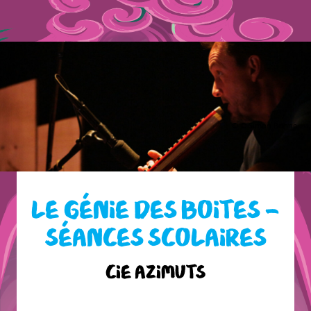
© © Simon Bonne
LE GÉNIE DES BOITES –
SÉANCES SCOLAIRES
Cie Azimuts