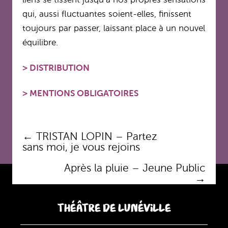
qui, aussi fluctuantes soient-elles, finissent
toujours par passer, laissant place à un nouvel
équilibre.
>
DISTRIBUTION
>
MENTIONS OBLIGATOIRES
Navigation
←
TRISTAN LOPIN – Partez
des
sans moi, je vous rejoins
articles
Après la pluie – Jeune Public
→
THÉÂTRE DE LUNÉVILLE