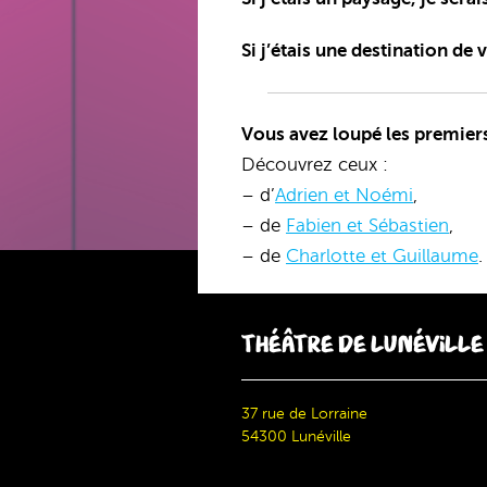
Si j’étais une destination de 
Vous avez loupé les premiers
Découvrez ceux :
– d’
Adrien et Noémi
,
– de
Fabien et Sébastien
,
– de
Charlotte et Guillaume
.
THÉÂTRE DE LUNÉVILLE
37 rue de Lorraine
54300 Lunéville