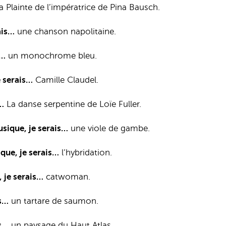
 Plainte de l’impératrice de Pina Bausch.
ais…
une chanson napolitaine.
s…
un monochrome bleu.
je serais…
Camille Claudel.
s…
La danse serpentine de Loïe Fuller.
usique, je serais…
une viole de gambe.
tique, je serais…
l’hybridation.
, je serais…
catwoman.
is…
un tartare de saumon.
is…
un paysage du Haut Atlas.