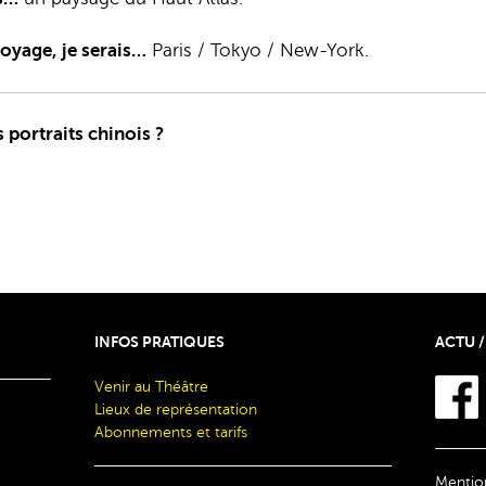
voyage, je serais…
Paris / Tokyo / New-York.
 portraits chinois ?
INFOS PRATIQUES
ACTU /
Venir au Théâtre
Lieux de représentation
Abonnements et tarifs
Mention