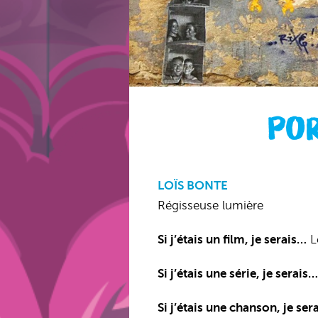
POR
LOÏS BONTE
Régisseuse lumière
Si j’étais un film, je serais…
Le
Si j’étais une série, je serais…
Si j’étais une chanson, je ser