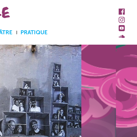
LE
ÂTRE
PRATIQUE
Accueil et billetterie
Abonnements et tarifs
Accès personne à
mobilité réduite
Contacts
Espace pro